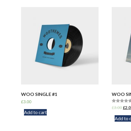
WOO SINGLE #1
WOO SI
£
3.00
Rated
£
3.00
£
2.
4.50
Add to cart
out of 5
Add to 