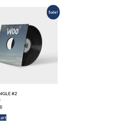
Sale!
NGLE #2
00
cart