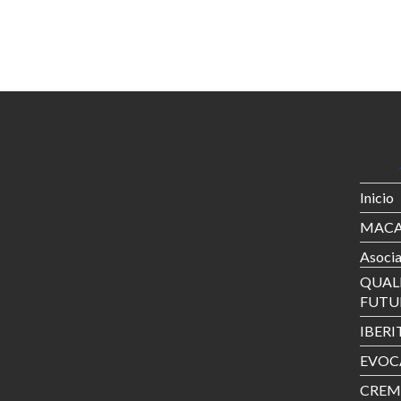
Inicio
MACA
Asoci
QUALI
FUTU
IBERI
EVOCA
CREM